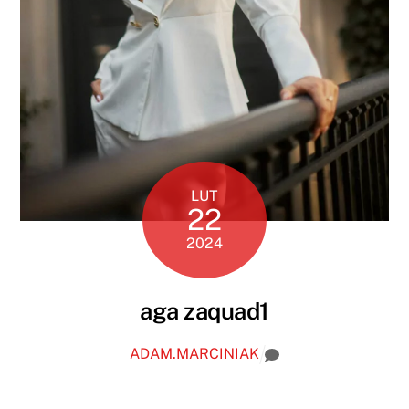
LUT
22
2024
aga zaquad1
ADAM.MARCINIAK